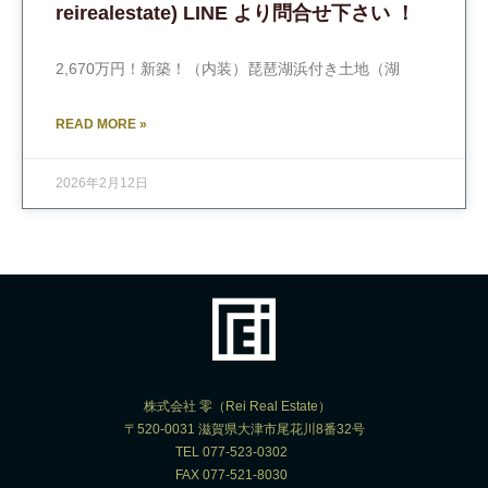
reirealestate) LINE より問合せ下さい ！
2,670万円！新築！（内装）琵琶湖浜付き土地（湖
READ MORE »
2026年2月12日
株式会社 零（Rei Real Estate）
〒520-0031 滋賀県大津市尾花川8番32号
TEL 077-523-0302
FAX 077-521-8030