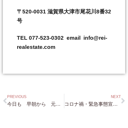
〒520-0031 滋賀県大津市尾花川8番32
号
TEL 077-523-0302 email info@rei-
realestate.com
PREVIOUS
NEXT
今日も 早朝から 元気に仕事をしています！・・今朝は 若干冷えますね・・でも 雪は降らなそうですが・・・琵琶湖浜付物件求めて（笑）頑張ります！
コロナ禍・緊急事態宣言などについて 思う・・・これは 私なりの 意見というか 考えというか・・・・本当に飲食店・ホテルが大変ですが 皆んな大変なんです！