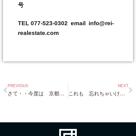
号
TEL 077-523-0302 email info@rei-
realestate.com
PREVIOUS
NEXT
さて・・今度は 京都の歴史的な文化財の 売却依頼を頂きました。 金額15億円 勿論 水面下での売却依頼です！
これも 忘れちゃいけませんよ！琵琶湖浜付き（桟橋設置可能・条件付き）約486坪 大津市大物 こんな物件 夏になったら絶対にありません（笑）